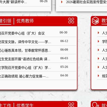
06-26
赛“耕读杯中...
2026暑期社会实践宣传暨
教
建引领
优秀教师
06-30
人
院召开党委中心组（扩大）会议
06-12
学
秘双宝文脉，译传中华文化——学...
06-09
人
初心锤炼真本领，甘奉献常怀感恩...
06-03
人
究生党支部开展“语述红色经典·译...
05-26
人
文学院召开党委中心组（扩大）学...
04-30
规
立正确政绩观 凝心聚力促发展—...
生工作
优秀学生
就