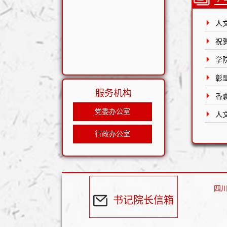
人文
祝
学
彰
服务机构
香
党委办公室
人文
行政办公室
四
书记院长信箱