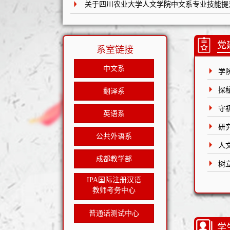
关于四川农业大学人文学院中文系专业技能提升大
党
系室链接
中文系
学
探
翻译系
守
英语系
研
公共外语系
人
成都教学部
树
IPA国际注册汉语
教师考务中心
普通话测试中心
学