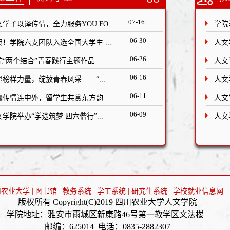
07-16
学子以译传情，全力服务YOU.FO...
学院
06-30
贺！学院六支团队入选全国大学生 ...
人文
06-26
院“两个结合”青春践行主题作品...
人文
06-16
显榜样力量，绽放青春风采——“...
人文
06-11
囊传情连中外，留学生共赏东方韵
人文
06-09
学院举办“学途筑梦 四六偕行”...
人文
川农业大学
|
图书馆
|
教务系统
|
学工系统
|
研究生系统
|
学校就业信息网
版权所有 Copyright(C)2019 四川农业大学人文学院
学院地址：雅安市雨城区新康路46号第一教学区文法楼
邮编：625014 电话：0835-2882307