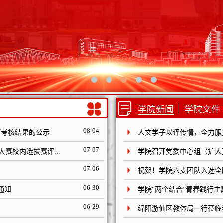
学院新闻
学院文件
08-04
履历考核结果的公示
人文学子以译传情，全力服务
07-07
赛校内选拔赛评...
学院召开党委中心组（扩大
07-06
祝贺！学院六支团队入选全
06-30
通知
学院“两个结合”青春践行
06-29
绵阳游仙区教体局一行莅临我