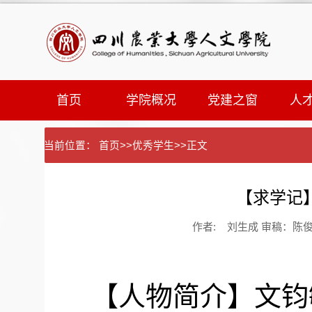
首页
学院概况
党建之窗
人
当前位置：
首页
>>
优秀学生
>>
正文
【求学记
作者: 刘生成 审稿：陈俊霖
【人物简介】文钧