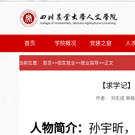
首页
学院概况
党建之窗
人
当前位置：
首页
>>
招生就业
>>
就业指导
>>
正文
【求学记】
作者: 刘生成 审稿：
人物简介：
孙宇昕