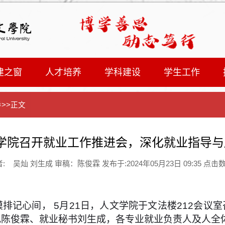
建之窗
人才培养
学科建设
学生工作
导
>>
正文
学院召开就业工作推进会，深化就业指导与
: 吴灿 刘生成 审稿：陈俊霖 发布于:2024年05月23日 09:35 点击
摸排记心间，
5
月
21
日，人文学院于文法楼
212
会议室
记陈俊霖、就业秘书刘生成，各专业就业负责人及人全