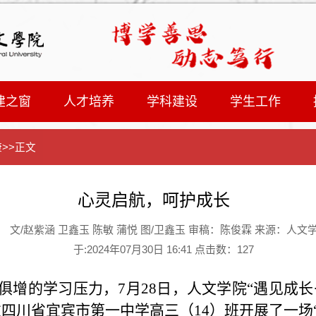
建之窗
人才培养
学科建设
学生工作
康
>>
正文
心灵启航，呵护成长
: 文/赵紫涵 卫鑫玉 陈敏 蒲悦 图/卫鑫玉 审稿：陈俊霖 来源：人文
于:2024年07月30日 16:41 点击数：
127
俱增的学习压力，
7月28日，人文学院“遇见成
往四川省宜宾市第一中学高三（14）班开展了一场