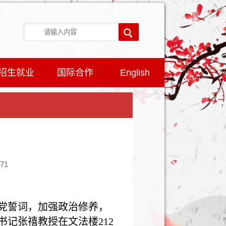
招生就业
国际合作
English
71
党誓词，加强政治修养，
书记张禧教授
在文法楼
212