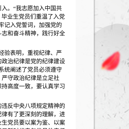
引入
。
“我志愿加入中国共
，毕业生党员们
重温了入党
刻牢记入党誓词，加强党的
斗志和奋斗精神
，
践行好全
史经验表明，重视纪律、严
的政治纪律是党的纪律建设
系统阐述了党员必须遵守
、严守政治纪律是立足社
保持高度一致
，
要认真学习
的违反中央八项规定精神的
纪律有了更深刻的理解，进
业生党员
要以案为鉴、以案