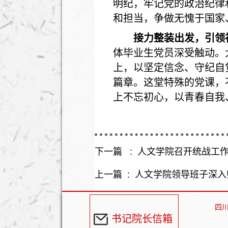
明纪，
牢记党的政治纪律
和担当，争做无愧于国家
接力整装出发
，
引领
体
毕业生党员深受触动。
上，以坚定信念
、
守纪自
篇章。
这堂特殊的党课，
上不忘初心，以
青春自我
下一篇 :
人文学院召开统战工
上一篇 :
人文学院领导班子深入
四
书记院长信箱