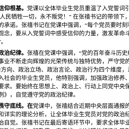
信仰
根基
。
党课以全体
毕业生党员
重温了入党
誓
词
人民牺牲一切，永不叛党！” 在张禧
书记
的带领下
的
承诺。
张禧书记在党课中强调，
“每个党员要时
观念
，
要从入党誓词中感受信仰的力量，
激发革命
”
。
政治纪律
。
张禧在党课中强调，
“党的百年奋斗历
事业不断走向辉煌的光荣传统与独特优势，严守党
治方向、政治立场、政治言论、政治行为四个维度，
入社会的毕业生党员，他特别强调，加强政治修养
要求
。
要始终在思想上、政治上、行动上同党中央
例》，自觉遵守党的政治纪律
。
畏守底线
。
在
党课
中，张禧结合近期中央层面通报
和
详实的理论分析，让全体
毕业生
党员对党的政治
治自觉。张禧书记在最后寄语环节
中
，
要求全体
毕