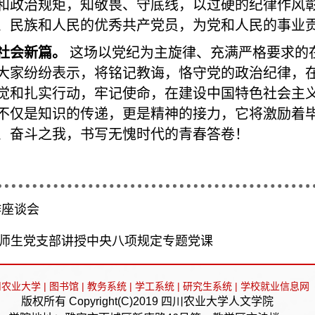
和政治规矩，
知敬畏、守底线，
以过硬
的纪律
作风
、民族和人民的优秀共产党员，为党和
人民的
事业
社会新篇
。
这场
以党纪为主旋律、
充满
严格要求
的
大家纷纷表示，将铭记教诲，恪守党的政治纪律，
觉
和扎实行动，
牢记使命，在建设中国特色社会主
不仅是知识的传递，更是精神的接力，它将激励着
、
奋斗之我，书写无愧时代的青春答卷！
作座谈会
师生党支部讲授中央八项规定专题党课
川农业大学
|
图书馆
|
教务系统
|
学工系统
|
研究生系统
|
学校就业信息网
版权所有 Copyright(C)2019 四川农业大学人文学院