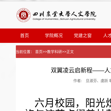
首页
学院概况
党建之窗
人
当前位置：
首页
>>
教学科研
>>
正文
双翼凌云启新程——人
作者: 旦淑芬、虞跃 审稿
六月校园，阳光炽